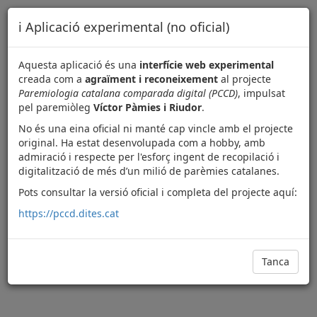
📚 Paremiologia catalana
ℹ️ Aplicació experimental (no oficial)
comparada digital
Aquesta aplicació és una
interfície web experimental
creada com a
agraïment i reconeixement
al projecte
📅 Refranys per any
🕰️ Per segle i dècada
Paremiologia catalana comparada digital (PCCD)
, impulsat
pel paremiòleg
Víctor Pàmies i Riudor
.
Selecciona un rang d'anys:
No és una eina oficial ni manté cap vincle amb el projecte
1215
2025
original. Ha estat desenvolupada com a hobby, amb
admiració i respecte per l'esforç ingent de recopilació i
1215
1296
1377
1458
1539
1620
1701
1782
1863
1944
2025
digitalització de més d’un milió de parèmies catalanes.
Pots consultar la versió oficial i completa del projecte aquí:
https://pccd.dites.cat
Descarregael dataset
Tanca